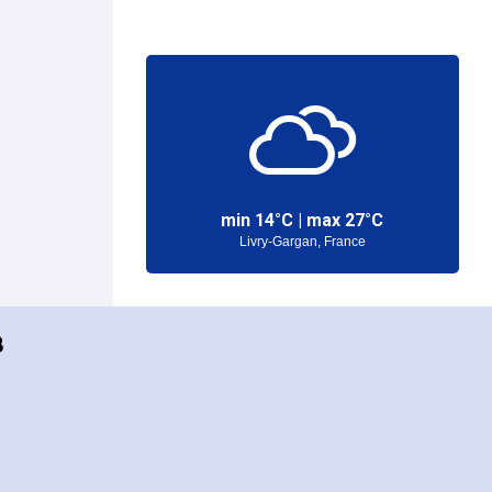
min
14°
C | max
27°
C
Livry-Gargan, France
B