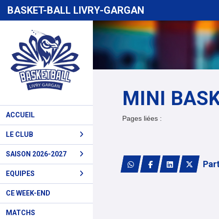
Panneau de gestion des cookies
BASKET-BALL LIVRY-GARGAN
MINI BAS
ACCUEIL
U11 Féminines 1
Pages liées :
Mini Basket
U9 Féminines 1
(U9M&U11M2) Scottie
LE CLUB
SAISON 2026-2027
Par
EQUIPES
CE WEEK-END
MATCHS